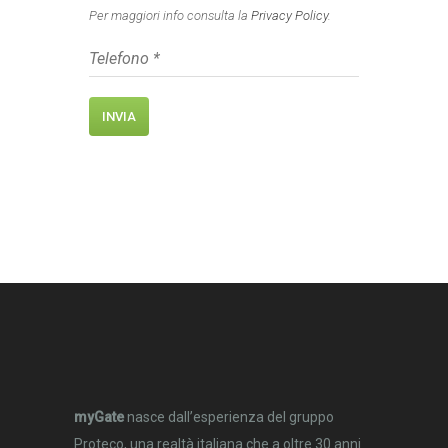
Per maggiori info consulta la
Privacy Policy
.
myGate
nasce dall’esperienza del gruppo
Proteco, una realtà italiana che a oltre 30 anni