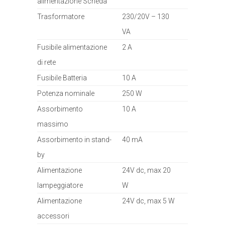
alimentazione Scheda
Trasformatore
230/20V – 130
VA
Fusibile alimentazione
2 A
di rete
Fusibile Batteria
10 A
Potenza nominale
250 W
Assorbimento
10 A
massimo
Assorbimento in stand-
40 mA
by
Alimentazione
24V dc, max 20
lampeggiatore
W
Alimentazione
24V dc, max 5 W
accessori