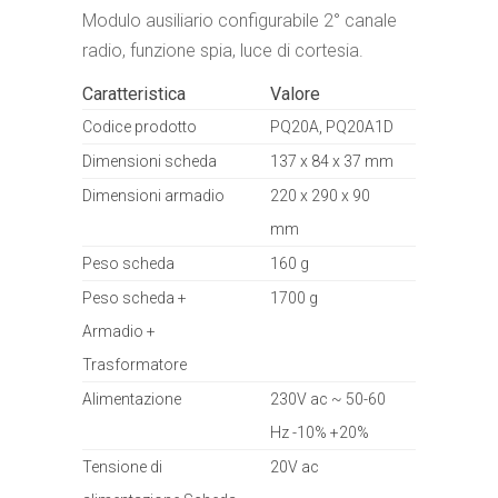
Modulo ausiliario configurabile 2° canale
radio, funzione spia, luce di cortesia.
Caratteristica
Valore
Codice prodotto
PQ20A, PQ20A1D
Dimensioni scheda
137 x 84 x 37 mm
Dimensioni armadio
220 x 290 x 90
mm
Peso scheda
160 g
Peso scheda +
1700 g
Armadio +
Trasformatore
Alimentazione
230V ac ~ 50-60
Hz -10% +20%
Tensione di
20V ac