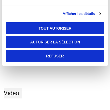
Afficher les détails
TOUT AUTORISER
E101
Kit déverrouillage de secours
AUTORISER LA SÉLECTION
REFUSER
Video