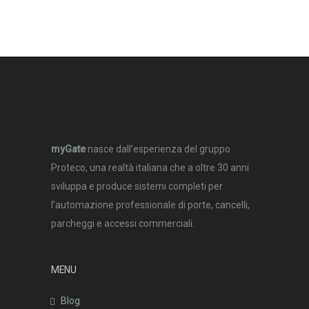
myGate
nasce dall’esperienza del gruppo
Proteco, una realtà italiana che a oltre 30 anni
sviluppa e produce sistemi completi per
l’automazione professionale di porte, cancelli,
parcheggi e accessi commerciali.
MENU
Blog