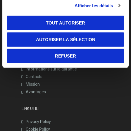
sviluppa e produce sistemi completi per
Afficher les détails
l’automazione professionale di porte, cancelli,
parcheggi e accessi commerciali.
TOUT AUTORISER
AUTORISER LA SÉLECTION
MENU
Blog
REFUSER
Assistance
Informations sur la garantie
Contacts
Mission
Avantages
LINK UTILI
Privacy Policy
Cookie Policy