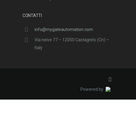
CONTATTI
info@mygateautomation.com
Via neive 77 – 12050 Castagnito (Cn) –
Italy
Powered by