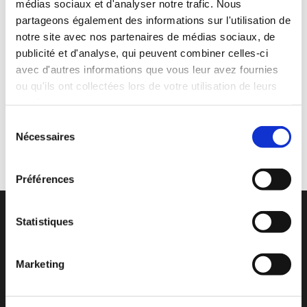
médias sociaux et d'analyser notre trafic. Nous
de confidentialité
.
partageons également des informations sur l'utilisation de
notre site avec nos partenaires de médias sociaux, de
publicité et d'analyse, qui peuvent combiner celles-ci
avec d'autres informations que vous leur avez fournies
ou qu'ils ont collectées lors de votre utilisation de leurs
services.
Sélection
Nécessaires
du
consentement
Préférences
Statistiques
Marketing
myGate
nasce dall’esperienza del gruppo
Proteco, una realtà italiana che a oltre 30 anni