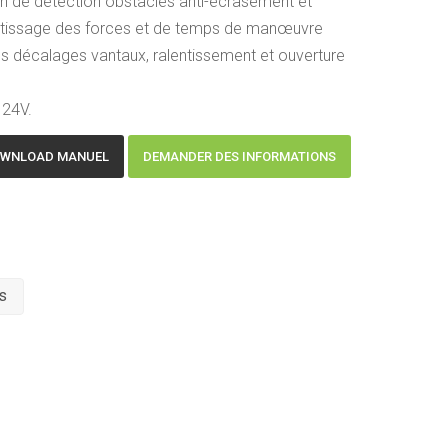
on de détection obstacles anti-écrasement et
entissage des forces et de temps de manœuvre
s décalages vantaux, ralentissement et ouverture
 24V.
WNLOAD MANUEL
DEMANDER DES INFORMATIONS
s
230V~50Hz
1,2-1,7A
280W