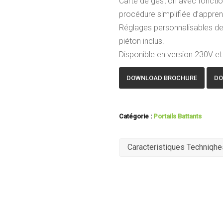
Carte de gestion avec foncti
procédure simplifiée d’appr
Réglages personnalisables de
piéton inclus.
Disponible en version 230V et
DOWNLOAD BROCHURE
DO
Catégorie :
Portails Battants
Caracteristiques Techniqhe
Alimentation
V
Consommation
A
Puissance moteur
W